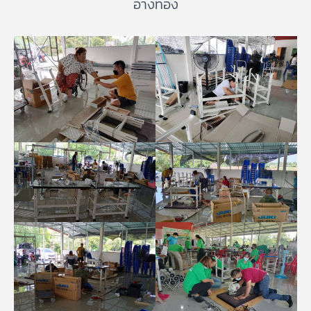
อ่างทอง