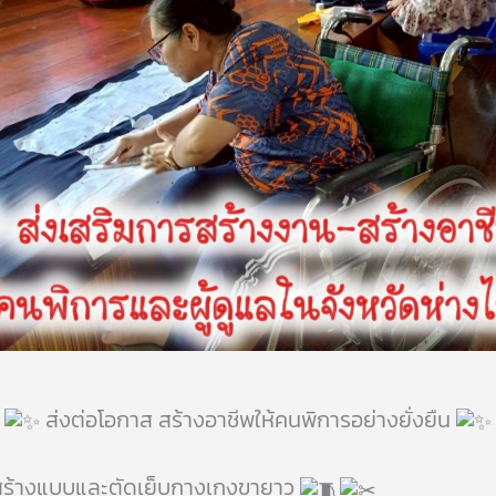
ส่งต่อโอกาส สร้างอาชีพให้คนพิการอย่างยั่งยืน
สร้างแบบและตัดเย็บกางเกงขายาว