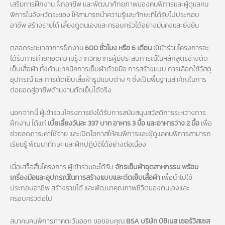
เสริมการฝึกงาน ฝึกอาชีพ และพัฒนาศักยภาพของคนพิการและผู้ดูแลคน
พิการในจังหวัดระยอง ให้สามารถนำความรู้และทักษะที่ได้รับไปประกอบ
อาชีพ สร้างรายได้ เลี้ยงดูตนเองและครอบครัวได้อย่างมั่นคงและยั่งยืน
ตลอดระยะเวลาการฝึกงาน
600 ชั่วโมง หรือ 6 เดือน
ผู้เข้าร่วมโครงการจะ
ได้รับการถ่ายทอดความรู้จากวิทยากรผู้มีประสบการณ์ในหลักสูตรช่างตัด
เย็บเสื้อผ้า ทั้งด้านเทคนิคการเย็บผ้าด้วยมือ การสร้างแบบ การเลือกใช้วัสดุ
อุปกรณ์ และการตัดเย็บเสื้อผ้ารูปแบบต่าง ๆ ซึ่งเป็นพื้นฐานสำคัญในการ
ต่อยอดสู่อาชีพด้านงานตัดเย็บได้จริง
นอกจากนี้ ผู้เข้าร่วมโครงการยังได้รับการสนับสนุนสวัสดิการระหว่างการ
ฝึกงาน ได้แก่
เบี้ยเลี้ยงวันละ 337 บาท อาหาร 3 มื้อ และอาหารว่าง 2 มื้อ
เพื่อ
ช่วยลดภาระค่าใช้จ่าย และเปิดโอกาสให้คนพิการและผู้ดูแลคนพิการสามารถ
เรียนรู้ พัฒนาทักษะ และฝึกปฏิบัติได้อย่างต่อเนื่อง
เมื่อเสร็จสิ้นโครงการ ผู้เข้าร่วมจะได้รับ
จักรเย็บผ้าอุตสาหกรรม พร้อม
เครื่องมือและอุปกรณ์ในการสร้างแบบและตัดเย็บเสื้อผ้า
เพื่อนำไปใช้
ประกอบอาชีพ สร้างรายได้ และพัฒนาคุณภาพชีวิตของตนเองและ
ครอบครัวต่อไป
สมาคมคนพิการภาคตะวันออก ขอขอบคุณ
BSA บริษัท บิซิเนส เซอร์วิสเซส