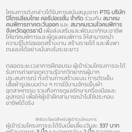
โครงการดังกล่าวได้รับการสนับสนุนจาก
PTG บริษัท
ปิโตรเลียมไทย คอร์ปอเรชั่น จำกัด
ร่วมกับ
สมาคม
คนพิการภาคตะวันออก
และ
สมาคมรวมใจคนพิการ
จังหวัดอุดรธานี
เพื่อส่งเสริมและพัฒนาทักษะอาชีพ
ให้แก่คนพิการและผู้ดูแลคนพิการ ให้สามารถนำ
ความรู้ไปต่อยอดสร้างงาน สร้างรายได้ และพึ่งพา
ตนเองได้อย่างมั่นคงในระยะยาว
ตลอดระยะเวลาการฝึกอบรม ผู้เข้าร่วมโครงการจะได้
รับการถ่ายทอดความรู้จากวิทยากรผู้มาก
ประสบการณ์ ทั้งด้านการสร้างแบบ การตัดเย็บ
เสื้อผ้ารูปแบบต่าง ๆ การใช้งานจักรเย็บผ้า
อุตสาหกรรม รวมถึงการดูแลรักษาเครื่องมือและ
อุปกรณ์ เพื่อให้ผู้เข้าฝึกสามารถนำไปใช้ประกอบ
อาชีพได้จริง
สิทธิประโยชน์สำหรับผู้เข้าร่วมโครงการ
ผู้เข้าร่วมโครงการจะได้รับเบี้ยเลี้ยงวันละ
337 บาท
พร้อมอาหาร
3 มื้อ
และอาหารว่าง
2 มื้อ
ตลอดระยะ