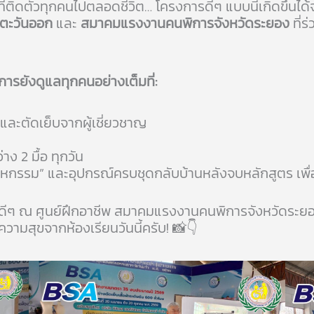
พที่ติดตัวทุกคนไปตลอดชีวิต… โครงการดีๆ แบบนี้เกิดขึ้น
ตะวันออก
และ
สมาคมแรงงานคนพิการจังหวัดระยอง
ที่ร
ารยังดูแลทุกคนอย่างเต็มที่:
และตัดเย็บจากผู้เชี่ยวชาญ
าง 2 มื้อ ทุกวัน
สาหกรรม” และอุปกรณ์ครบชุดกลับบ้านหลังจบหลักสูตร เพื
ู้ดีๆ ณ ศูนย์ฝึกอาชีพ สมาคมแรงงานคนพิการจังหวัดระยอ
ามสุขจากห้องเรียนวันนี้ครับ! 📸👇