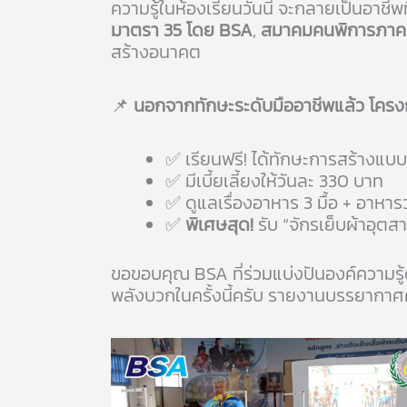
ความรู้ในห้องเรียนวันนี้ จะกลายเป็นอาชี
มาตรา 35 โดย BSA
,
สมาคมคนพิการภาค
สร้างอนาคต
📌
นอกจากทักษะระดับมืออาชีพแล้ว โครงก
✅ เรียนฟรี! ได้ทักษะการสร้างแบบ
✅ มีเบี้ยเลี้ยงให้วันละ 330 บาท
✅ ดูแลเรื่องอาหาร 3 มื้อ + อาหารว่
✅
พิเศษสุด!
รับ “จักรเย็บผ้าอุต
ขอขอบคุณ BSA ที่ร่วมแบ่งปันองค์ความร
พลังบวกในครั้งนี้ครับ รายงานบรรยากาศคว