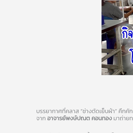
บรรยากาศที่คลาส “ช่างตัดเย็บผ้า” คึกคัก
จาก
อาจารย์พงษ์ปณต คอนทอง
มาถ่ายทอ