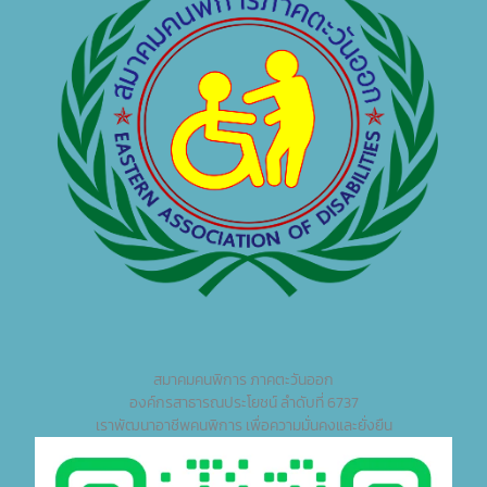
สมาคมคนพิการ ภาคตะวันออก
องค์กรสาธารณประโยชน์ ลำดับที่ 6737
เราพัฒนาอาชีพคนพิการ เพื่อความมั่นคงและยั่งยืน