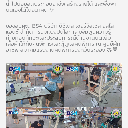
นำไปต่อยอดประกอบอาชีพ สร้างรายได้ และพึ่งพา
ตนเองได้ในอนาคต ✨
ขอขอบคุณ BSA บริษัท บิซิเนส เซอร์วิสเซส อัลไล
แอนซ์ จำกัด ที่ร่วมแบ่งปันโอกาส เพิ่มพูนความรู้
ถ่ายทอดทักษะและประสบการณ์ด้านงานตัดเย็บ
เสื้อผ้าให้กับคนพิการและผู้ดูแลคนพิการ ณ ศูนย์ฝึก
อาชีพ สมาคมแรงงานคนพิการจังหวัดระยอง 🤝💙