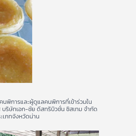
ิการและผู้ดูแลคนพิการที่เข้าร่วมใน
ริษัทเอก-ชัย ดีสทริบิวชั่น ซิสเทม จำกัด
เภทจังหวัดน่าน