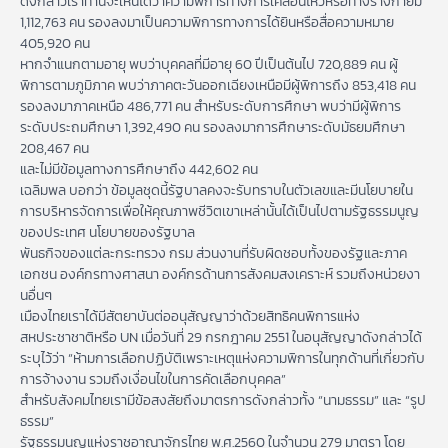
ดังกล่าวเราท่านจะเห็นได้ว่าความพิการทางการเคลื่อนไหวหรือทางร่างกายมี
1,112,763 คน รองลงมาเป็นความพิการทางการได้ยินหรือสื่อความหมาย
405,920 คน
หากจำแนกตามอายุ พบว่าบุคคลที่มีอายุ 60 ปีเป็นต้นไป 720,889 คน ผู้
พิการตามภูมิภาค พบว่าภาคตะวันออกเฉียงเหนือมีผู้พิการถึง 853,418 คน
รองลงมาภาคเหนือ 486,771 คน สำหรับระดับการศึกษา พบว่ามีผู้พิการ
ระดับประถมศึกษา 1,392,490 คน รองลงมาการศึกษาระดับมัธยมศึกษา
208,467 คน
และไม่มีข้อมูลทางการศึกษาถึง 442,602 คน
เฉลิมพล บอกว่า ข้อมูลชุดนี้รัฐบาลคงจะรับทราบในตัวเลขและมีนโยบายใน
การบริหารจัดการเพื่อให้คุณภาพชีวิตเขาเหล่านั้นได้เป็นไปตามรัฐธรรมนูญ
ของประเทศ นโยบายของรัฐบาล
พันธกิจของแต่ละกระทรวง กรม ส่วนงานที่รับผิดชอบทั้งของรัฐและภาค
เอกชน องค์กรทางศาสนา องค์กรด้านการสังคมสงเคราะห์ รวมถึงหน่วยงา
นอื่นๆ
เมืองไทยเราได้มีสัตยาบันต่ออนุสัญญาว่าด้วยสิทธิคนพิการแห่ง
สหประชาชาติหรือ UN เมื่อวันที่ 29 กรกฎาคม 2551 ในอนุสัญญาดังกล่าวได้
ระบุไว้ว่า “ห้ามการเลือกปฏิบัติเพราะเหตุแห่งความพิการในทุกด้านที่เกี่ยวกับ
การจ้างงาน รวมถึงเงื่อนไขในการคัดเลือกบุคคล”
สำหรับสังคมไทยเรามีข้อสงสัยถึงมาตรการดังกล่าวทั้ง “นามธรรม” และ “รูป
ธรรม”
รัฐธรรมนูญแห่งราชอาณาจักรไทย พ.ศ.2560 ในจำนวน 279 มาตรา โดย