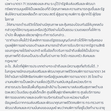
เฉพาะมาตรา 71 วรรคสองและสาม ระบุไว้ว่ารัฐพึงส่งเสริมและพัฒนา
ทรัพยากรมนุษย์ให้เป็นพลเมืองที่ดี มีคุณภาพและความสามารถสูงขึ้นและรัฐ
พึงให้ความช่วยเหลือเด็ก เยาวชน สตรี ผู้สูงอายุ คนพิการ ผู้ยากไร้ ผู้ด้อย
โอกาส
…ให้สามารถดำรงชีวิตได้อย่างมีคุณภาพ และคุ้มครองป้องกันมิให้บุคคลดัง
กล่าวถูกใช้ความรุนแรงหรือปฏิบัติอย่างไม่เป็นธรรม รวมตลอดทั้งให้การ
บำบัด ฟื้นฟูและเยียวยาผู้กระทำการดังกล่าว…
“เราท่านจะเห็นได้ว่าในหลักการของรัฐธรรมนูญดังกล่าวได้ให้การคุ้มครอง
ดูแลผู้พิการอย่างรอบด้านและสามารถเข้าถึงการรับบริการจากรัฐตามสิทธิ
ของกฎหมายได้อย่างปกติ แต่ในข้อเท็จจริงการเข้าถึงเพื่อให้เป็นไปตาม
คุณภาพที่ดี ยังคงเป็นประเด็นทั้งร่างกาย จิตใจ ครอบครัว สังคมและ
กฎหมาย”
อะไร…สิ่งใดที่ผู้พิการประเภทต่างๆจะเข้าถึงและมีความสุขที่แท้จริงได้…?
ในกฎหมายมีกองทุนส่งเสริมและพัฒนาคุณภาพชีวิตคนพิการตามมาตรา 34
ให้ดำเนินการให้สิทธิแก่คนพิการหรือผู้ดูแลคนพิการตามมาตรา 35 โดยจ้าง
งานคนพิการเป็นพนักงานเพื่อปฏิบัติงานสนับสนุนในหน่วยบริการ
สาธารณประโยชน์ในพื้นที่ชุมชนใกล้บ้าน โรงพยาบาลส่งเสริมสุขภาพตำบล
(รพ.สต.) โรงเรียน ศูนย์เด็กเล็ก ศูนย์ฟื้นฟูอาชีพคนพิการ ศูนย์บริการคน
พิการของเทศบาลและองค์การบริหารส่วนตำบล หน่วยงานอื่นๆ
ข้อมูลหนึ่งจากกรมส่งเสริมและพัฒนาคุณภาพชีวิตคนพิการ กระทรวงการ
พัฒนาสังคมและความมั่นคงของมนุษย์ พบว่าคนพิการที่อยู่ในวัยทำงาน อายุ