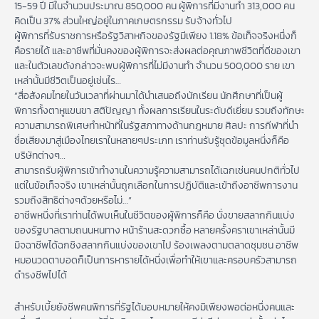
15-59 ปี มีในจำนวนประมาณ 850,000 คน ผู้พิการที่มีงานทำ 313,000 คน
คิดเป็น 37% ส่วนใหญ่อยู่ในภาคเกษตรกรรม รับจ้างทั่วไป
ผู้พิการที่รับราชการหรือรัฐวิสาหกิจของรัฐมีเพียง 1.18% ข้อเท็จจริงหนึ่งก็
คือรายได้ และอาชีพที่มั่นคงของผู้พิการจะส่งผลต่อคุณภาพชีวิตที่ดีของเขา
และในตัวเลขดังกล่าวจะพบผู้พิการที่ไม่มีงานทำ จำนวน 500,000 ราย เขา
เหล่านั้นมีชีวิตเป็นอยู่เช่นไร…
“สื่อสังคมไทยในวันเวลาที่ผ่านมาได้นำเสนอถึงนักเรียน นักศึกษาที่เป็นผู้
พิการทั้งตาหูแขนขา สติปัญญา ทั้งผลการเรียนในระดับดีเยี่ยม รวมถึงทักษะ
ความสามารถพิเศษทำหน้าที่ในรัฐสภาทางด้านกฎหมาย ศิลปะ การกีฬาที่นำ
ชื่อเสียงมาสู่เมืองไทยเราในหลายๆประเภท เราท่านรับรู้ชุดข้อมูลหนึ่งก็คือ
บริษัทต่างๆ…
สามารถรับผู้พิการเข้าทำงานในความรู้ความสามารถได้เฉกเช่นคนปกติทั่วไป
แต่ในข้อเท็จจริง เขาเหล่านั้นถูกเลือกในการปฏิบัติและเข้าถึงอาชีพการงาน
รวมถึงสิทธิต่างๆด้วยหรือไม่…”
อาชีพหนึ่งที่เราท่านได้พบเห็นในชีวิตของผู้พิการก็คือ นั่งขายสลากกินแบ่ง
ของรัฐบาลตามถนนหนทาง หน้าร้านสะดวกซื้อ หลายครั้งคราเขาเหล่านั้นมี
มิจฉาชีพได้ฉกชิงสลากกินแบ่งของเขาไป ร้องเพลงตามตลาดชุมชน อาชีพ
หมอนวดตาบอดก็เป็นการหารายได้หนึ่งเพื่อทำให้เขาและครอบครัวสามารถ
ดำรงชีพไปได้
สำหรับเบี้ยยังชีพคนพิการที่รัฐได้มอบหมายให้คงมิเพียงพอต่อหนึ่งคนและ