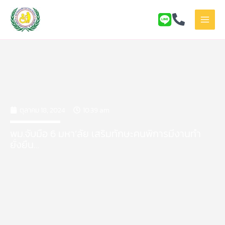
Skip
to
content
ตุลาคม 18, 2024
10:39 am
พม.จับมือ 6 มหา’ลัย เสริมทักษะคนพิการมีงานทำ
ยั่งยืน…