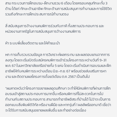
สาม กระบวนการฝึกอบรม-ฝึกงานรวม 6 เดือน โดยครอบคลุมทักษะทั้ง 3
ด้าน ได้แก่ ทักษะด้านอาชีพ ทักษะด้านการสนับสนุนการทำงานและการใช้ชีวิต
รวมถึงทักษะการฝึกประสบการณ์ทำงานตรง
สี่ สนับสนุนการจ้างงานคนพิการร่วมกับภาคี ทั้งสถานประกอบการ และ
หน่วยงานภาครัฐในการสนับสนุนการจ้างงานคนพิการ
ห้า ระบบพี่เลี้ยงติดตาม และให้คำแนะนำ
หก การเก็บรวบรวมข้อมูล การวิเคราะห์ผลกระทบ และผลตอบแทนจากการ
ลงทุน โดยจะเริ่มเปิดรับสมัครคนพิการเข้าร่วมโครงการระหว่างวันที่ 9-31
พ.ค. 67 ในมหาวิทยาลัยเครือข่ายทั้ง 5 แห่ง โดยจะเริ่มดำเนินการอบรมและฝึก
อาชีพให้กับคนพิการระหว่างเดือน มิ.ย.-ก.ย. 67 พร้อมช่วยส่งเสริมการหา
งาน และติดตามผลโครงการตั้งแต่เดือน ต.ค. 2567 เป็นต้นไป
“ผมคาดหวังว่าโครงการขยายผลอุดมศึกษา จะทำให้มีคนพิการที่ผ่านการฝึก
อบรมเข้าสู่สถานประกอบการมากขึ้น หรือคนพิการที่ไม่สะดวกในการไป
ทำงานกับสถานประกอบการ สามารถทำอาชีพอิสระที่บ้านได้ ไม่ว่าจะเป็นการ
ออกแบบสิ่งพิมพ์ดิจิทัล หรืองานฝีมือ และหากรุ่นที่ 1 ผลลัพธ์ออกมาดี เชื่อว่า
จะได้รับการสนับสนุนขยายผลเพิ่มขึ้น และทำอย่างต่อเนื่อง