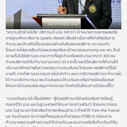
SUPOTH MEECHART
“รศ.ดร.สุวิทย์ แซ่เตีย” อธิการบดี มจธ. กล่าวว่า เป้าหมายการขยายผลเครือ
ข่ายอุดมศึกษาคือการ Upskill-Reskill เพื่อสร้างโอกาสที่เท่าเทียมในการ
ทำงาน และมีรายได้เลี้ยงตนเองอย่างยั่งยืนของคนพิการ ประกอบกับ
โครงการนี้สอดคล้องกับแผนกลยุทธ์และเป้าหมายของกองทุน และ พม. ซึ่งมี
ความตั้งใจให้สถานประกอบการที่มีลูกจ้างหรือพนักงานมากกว่า 100 คน
จ้างคนพิการเข้าไปทำงานตามมาตรา 33 มากขึ้น และได้คนพิการที่ทำงานได้
จริง และมีศักยภาพในการลดช่องว่างของสังคม โดยเฉพาะคนพิการที่ไม่มี
งานทำ จากที่สถานประกอบการไม่กล้าจ้าง เพราะกลัวว่าคนพิการจะทำงานไม่
ได้ ทางปลัดกระทรวง พม.จึงเสนอแนะให้ มจธ.และเครือข่ายเขียนข้อเสนอ
โครงการไปขอทุนสนับสนุนจากกองทุน จึงเกิดเป็นโครงการนำร่องนี้ขึ้น”
“ดร.อรกัญญาณี เลี้ยงอิสสระ” ผู้ช่วยอธิการบดีฝ่ายส่งเสริมการเรียนรู้
ตลอดชีวิต มจธ. และในฐานะหัวหน้าโครงการกล่าวเสริมว่า โดยบทบาทของ
มจธ. ในฐานะมหาวิทยาลัยเจ้าภาพหรือแม่ข่าย จะทำหน้าที่ Train the Trainer
และ Facilitator (อาจารย์เกื้อหนุน)รวมทั้งช่วยแนะนำวิธีการ กรอบการ
ทำงาน ตลอดจนสร้างความเข้าใจร่วมกัน และแนวทางหรือสิ่งที่จะต้องทำใน