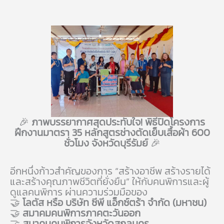
🎉
ภาพบรรยากาศสุดประทับใจ! พิธีปิดโครงการ
ฝึกงานมาตรา 35 หลักสูตรช่างตัดเย็บเสื้อผ้า 600
ชั่วโมง จังหวัดบุรีรัมย์
🎉
อีกหนึ่งก้าวสำคัญของการ “สร้างอาชีพ สร้างรายได้
และสร้างคุณภาพชีวิตที่ยั่งยืน” ให้กับคนพิการและผู้
ดูแลคนพิการ ผ่านความร่วมมือของ
🤝
โลตัส หรือ บริษัท ซีพี แอ็กซ์ตร้า จำกัด (มหาชน)
🤝
สมาคมคนพิการภาคตะวันออก
🤝
สมาคมคนพิการจังหวัดสกลนคร