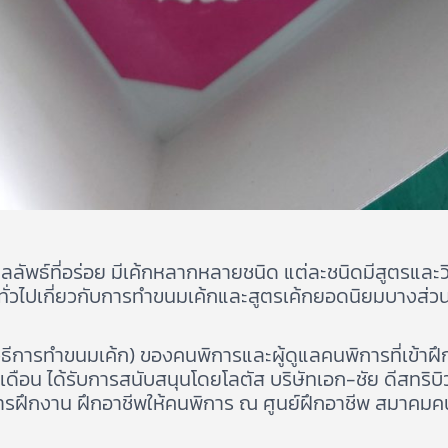
ลัพธ์ที่อร่อย มีเค้กหลากหลายชนิด แต่ละชนิดมีสูตรและวิธี
ทั่วไปเกี่ยวกับการทำขนมเค้กและสูตรเค้กยอดนิยมบางส่ว
ธีการทำขนมเค้ก) ของคนพิการและผู้ดูแลคนพิการที่เข้
 เดือน ได้รับการสนับสนุนโดยโลตัส บริษัทเอก-ชัย ดีสทริบ
ารฝึกงาน ฝึกอาชีพให้คนพิการ ณ ศูนย์ฝึกอาชีพ สมาคมค