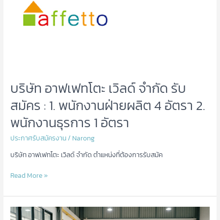
จํา
กัด
รับ
สมัคร
:
1.
พนักงาน
ฝ่าย
บริษัท อาฟเฟทโตะ เวิลด์ จํากัด รับ
ผลิต
4
สมัคร : 1. พนักงานฝ่ายผลิต 4 อัตรา 2.
อัตรา
พนักงานธุรการ 1 อัตรา
2.
พนักงาน
ประกาศรับสมัครงาน
/
Narong
ธุรการ
1
บริษัท อาฟเฟทโตะ เวิลด์ จํากัด ตำแหน่งที่ต้องการรับสมัค
อัตรา
Read More »
“จ้า