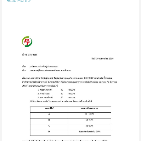
Read More »
ตาม
มาตรา
35
ความ
สำเร็จ
ที่
พิสูจน์
แล้ว…
ด้วย
คุณภาพ
และ
ความ
เชื่อ
มั่น