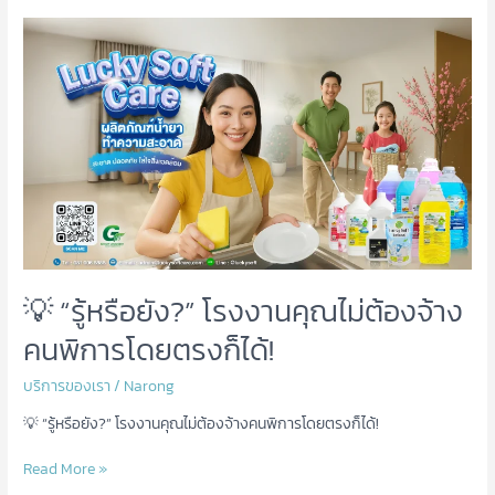
💡
“รู้
หรือ
ยัง?”
โรงงาน
คุณ
ไม่
ต้อง
จ้าง
คน
พิการ
โดยตรง
💡 “รู้หรือยัง?” โรงงานคุณไม่ต้องจ้าง
ก็ได้!
คนพิการโดยตรงก็ได้!
บริการของเรา
/
Narong
💡 “รู้หรือยัง?” โรงงานคุณไม่ต้องจ้างคนพิการโดยตรงก็ได้!
Read More »