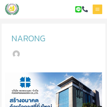
Skip
to
content
NARONG
เปิด
โอกาส
ให้
คน
พิการ
และ
ผู้