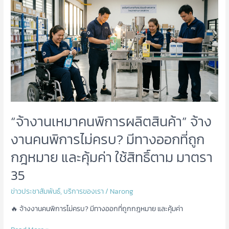
งาน
เหมา
คน
พิการ
ผลิต
สินค้า”
จ้าง
งาน
คน
พิการ
ไม่
“จ้างานเหมาคนพิการผลิตสินค้า” จ้าง
ครบ?
มี
งานคนพิการไม่ครบ? มีทางออกที่ถูก
ทางออก
ที่
กฎหมาย และคุ้มค่า ใช้สิทธิ์ตาม มาตรา
ถูก
35
กฎหมาย
และ
ข่าวประชาสัมพันธ์
,
บริการของเรา
/
Narong
คุ้ม
ค่า
🔥 จ้างงานคนพิการไม่ครบ? มีทางออกที่ถูกกฎหมาย และคุ้มค่า
ใช้
สิทธิ์