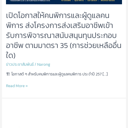
เหลือ
อื่น
เปิดโอกาสให้คนพิการและผู้ดูแลคน
ใด)
พิการ ส่งโครงการส่งเสริมอาชีพเข้า
รับการพิจารณาสนับสนุนทุนประกอบ
อาชีพ ตามมาตรา 35 (การช่วยเหลืออื่น
ใด)
ข่าวประชาสัมพันธ์
/
Narong
🏗️ โอกาสดี ๆ สำหรับคนพิการและผู้ดูแลคนพิการ ประจำปี 257 […]
Read More »
บริษัท
อาฟเฟท
โตะ
เวิลด์