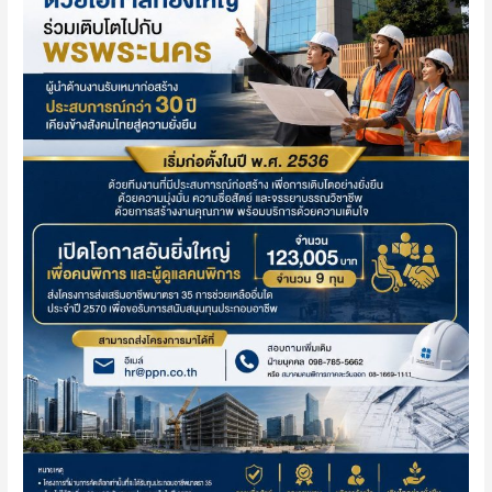
ดูแล
คน
พิการ
ส่ง
โครงการ
ส่ง
เสริม
อาชีพ
เข้า
รับ
การ
พิจารณา
สนับสนุน
ทุน
ประกอบ
อาชีพ
ตาม
มาตรา
35
(การ
ช่วย