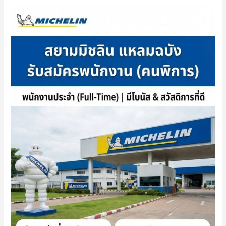
สยาม
มิ
ชลิน
รับ
สมัคร
งาน
คน
พิการ